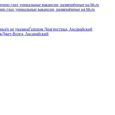
ию глаз: уникальные вакансии, размещённые на hh.ru
ань
з/п не указана
Газпром Диагностика, Аксарайский
кДжет-Волга, Аксарайский