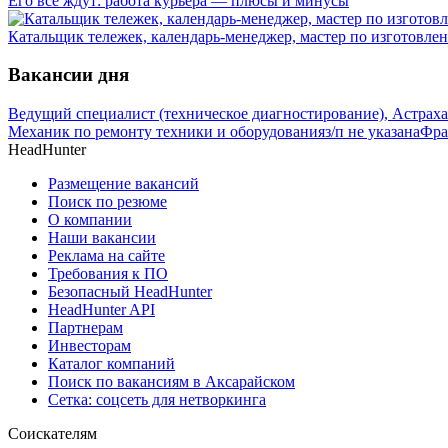
Его все ждут: работа курьера — плюсы и минусы
Катальщик тележек, календарь-менеджер, мастер по изготовлен
Вакансии дня
Ведущий специалист (техническое диагностирование), Астрах
Механик по ремонту техники и оборудования
з/п не указана
Фра
HeadHunter
Размещение вакансий
Поиск по резюме
О компании
Наши вакансии
Реклама на сайте
Требования к ПО
Безопасный HeadHunter
HeadHunter API
Партнерам
Инвесторам
Каталог компаний
Поиск по вакансиям в Аксарайском
Сетка: соцсеть для нетворкинга
Соискателям