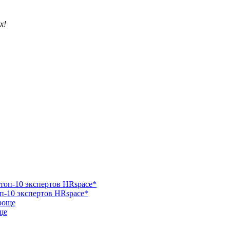
х!
п-10 экспертов HRspace*
ще