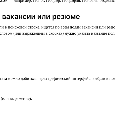
ом — например, геолог, географ, география, геология, геодезист 
ю вакансии или резюме
и в поисковой строке, ищутся по всем полям вакансии или резю
ловом (или выражением в скобках) нужно указать название поля
тата можно добиться через графический интерфейс, выбрав в по
 (или выражение):