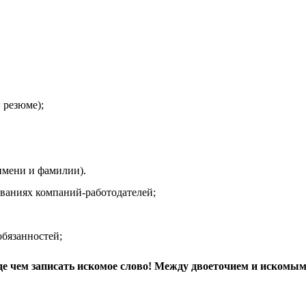
 резюме);
мени и фамилии).
иях компаний-работодателей;
язанностей;
де чем записать искомое слово! Между двоеточием и искомым