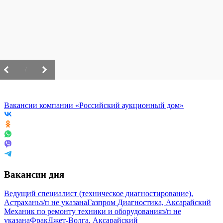
/
Вакансии компании «Российский аукционный дом»
Вакансии дня
Ведущий специалист (техническое диагностирование),
Астрахань
з/п не указана
Газпром Диагностика, Аксарайский
Механик по ремонту техники и оборудования
з/п не
указана
ФракДжет-Волга, Аксарайский