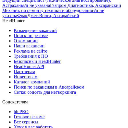
Ведущий специалист (техническое диагностирование),
Астрахань
з/п не указана
Газпром Диагностика, Аксарайский
Механик по ремонту техники и оборудования
з/п не
указана
ФракДжет-Волга, Аксарайский
HeadHunter
Размещение вакансий
Поиск по резюме
О компании
Наши вакансии
Реклама на сайте
Требования к ПО
Безопасный HeadHunter
HeadHunter API
Партнерам
Инвесторам
Каталог компаний
Поиск по вакансиям в Аксарайском
Сетка: соцсеть для нетворкинга
Соискателям
hh PRO
Готовое резюме
Все сервисы
Хочу у вас работать