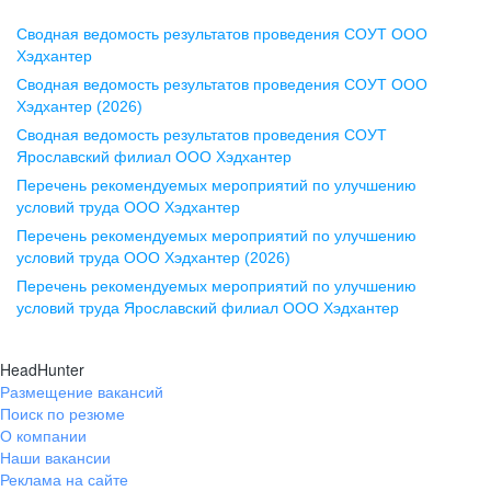
Сводная ведомость результатов проведения СОУТ ООО
Воронеж
Хэдхантер
Сводная ведомость результатов проведения СОУТ ООО
ул. Комиссаржевской, д. 10,
Хэдхантер (2026)
офис 1212
Сводная ведомость результатов проведения СОУТ
+7 473 280-05-05
Ярославский филиал ООО Хэдхантер
pr@vrn.hh.ru
Перечень рекомендуемых мероприятий по улучшению
условий труда ООО Хэдхантер
Казань
Перечень рекомендуемых мероприятий по улучшению
ул. Спартаковская, д. 2А, этаж 3,
условий труда ООО Хэдхантер (2026)
помещение 15
Перечень рекомендуемых мероприятий по улучшению
условий труда Ярославский филиал ООО Хэдхантер
+7 843 212-12-50
pr@kzn.hh.ru
HeadHunter
Размещение вакансий
Екатеринбург
Поиск по резюме
ул. Боевых Дружин, стр. 20,
О компании
5 этаж, офис 505, 521
Наши вакансии
Реклама на сайте
+7 343 226-79-99