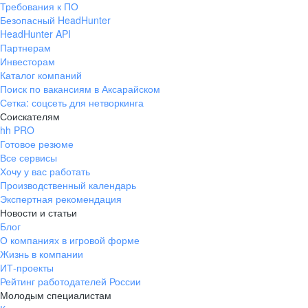
Требования к ПО
pr@ural.hh.ru
Безопасный HeadHunter
HeadHunter API
Краснодар
Партнерам
Инвесторам
ул. Янковского, д. 169, 7 этаж,
Каталог компаний
706 каб.
Поиск по вакансиям в Аксарайском
+7 861 205-55-57
Сетка: соцсеть для нетворкинга
pr@krd.hh.ru
Соискателям
hh PRO
Готовое резюме
Владивосток
Все сервисы
пер. Ланинский д. 4, офис 3.4
Хочу у вас работать
Производственный календарь
+7 423 202-33-28
Экспертная рекомендация
pr@dv.hh.ru
Новости и статьи
Блог
Новосибирск
О компаниях в игровой форме
Жизнь в компании
ул. Большевистская, д. 35,
ИТ-проекты
помещение 21
Рейтинг работодателей России
+7 383 207-94-64
Молодым специалистам