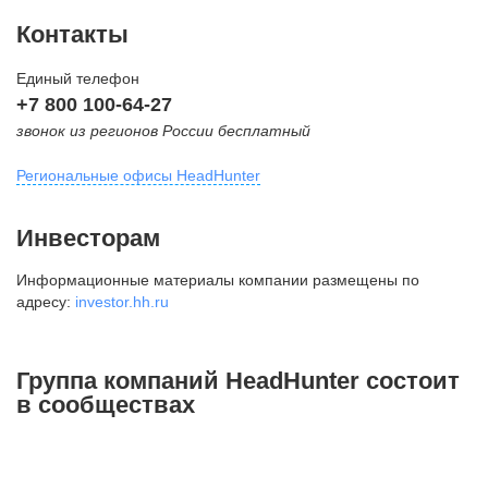
Контакты
Единый телефон
+7 800 100-64-27
звонок из регионов России бесплатный
Региональные офисы HeadHunter
Москва
Инвесторам
внутригородская территория
Информационные материалы компании размещены по
Муниципальный округ Тверской,
адресу:
investor.hh.ru
2-я Брестская ул., д. 48,
помещение 25
+7 495 974-64-27
Группа компаний HeadHunter состоит
+7 495 980-64-27
в сообществах
+7 495 134-92-24
press@hh.ru