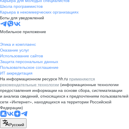
Карьера для молодых специалистов
pr@nsk.hh.ru
Школа программистов
Карьера в некоммерческих организациях
Минск
Боты для уведомлений
пр-т Дзержинского, д. 57,
10 этаж, помещение 45-1
Мобильное приложение
+375 (17)
336-03-02
Этика и комплаенс
pr@rabota.by
Оказание услуг
Использование сайтов
Алматы
Защита персональных данных
Пользовательское соглашение
пр. Абая, д. 151, БЦ Алатау,
ИТ аккредитация
12 этаж, офис 1209
На информационном ресурсе hh.ru
применяются
+7 727 232-13-13
рекомендательные технологии
(информационные технологии
pr@headhunter.com.kz
предоставления информации на основе сбора, систематизации
и анализа сведений, относящихся к предпочтениям пользователей
сети «Интернет», находящихся на территории Российской
Федерации)
Русский