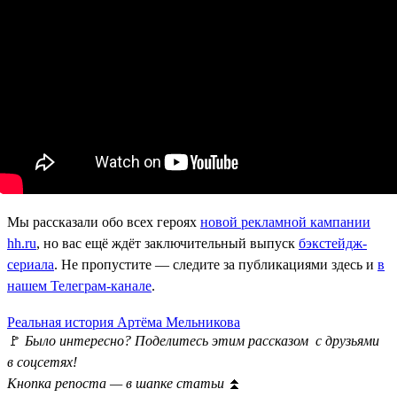
Мы рассказали обо всех героях
новой рекламной кампании
hh.ru
, но вас ещё ждёт заключительный выпуск
бэкстейдж-
сериала
. Не пропустите — следите за публикациями здесь и
в
нашем Телеграм-канале
.
Реальная история Артёма Мельникова
🚩
Было интересно? Поделитесь этим рассказом с друзьями
в соцсетях!
Кнопка репоста — в шапке статьи
⏫