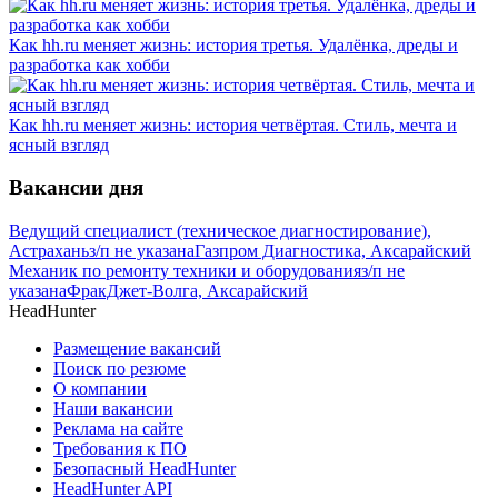
Как hh.ru меняет жизнь: история третья. Удалёнка, дреды и
разработка как хобби
Как hh.ru меняет жизнь: история четвёртая. Стиль, мечта и
ясный взгляд
Вакансии дня
Ведущий специалист (техническое диагностирование),
Астрахань
з/п не указана
Газпром Диагностика, Аксарайский
Механик по ремонту техники и оборудования
з/п не
указана
ФракДжет-Волга, Аксарайский
HeadHunter
Размещение вакансий
Поиск по резюме
О компании
Наши вакансии
Реклама на сайте
Требования к ПО
Безопасный HeadHunter
HeadHunter API