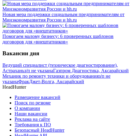
Новая мера поддержки социальным предпринимателям от
Минэкономразвития России и hh.ru
Помогаем малому бизнесу: 6 проверенных шаблонов
договоров для «внештатников»
Вакансии дня
Ведущий специалист (техническое диагностирование),
Астрахань
з/п не указана
Газпром Диагностика, Аксарайский
Механик по ремонту техники и оборудования
з/п не
указана
ФракДжет-Волга, Аксарайский
HeadHunter
Размещение вакансий
Поиск по резюме
О компании
Наши вакансии
Реклама на сайте
Требования к ПО
Безопасный HeadHunter
HeadHunter API