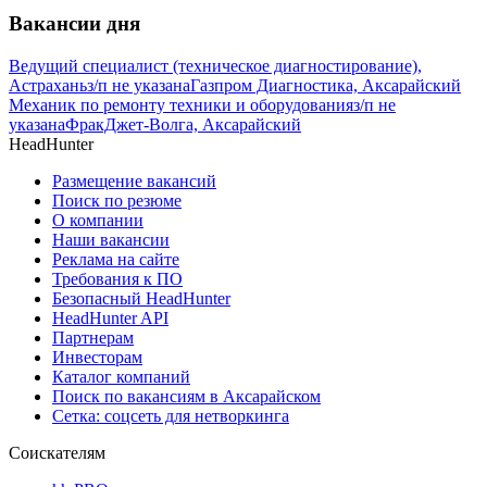
Вакансии дня
Ведущий специалист (техническое диагностирование),
Астрахань
з/п не указана
Газпром Диагностика, Аксарайский
Механик по ремонту техники и оборудования
з/п не
указана
ФракДжет-Волга, Аксарайский
HeadHunter
Размещение вакансий
Поиск по резюме
О компании
Наши вакансии
Реклама на сайте
Требования к ПО
Безопасный HeadHunter
HeadHunter API
Партнерам
Инвесторам
Каталог компаний
Поиск по вакансиям в Аксарайском
Сетка: соцсеть для нетворкинга
Соискателям