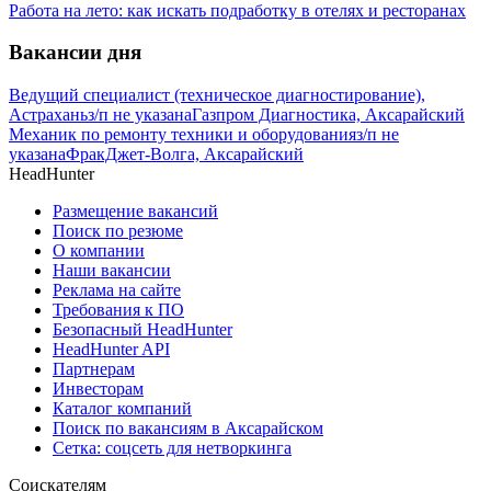
Работа на лето: как искать подработку в отелях и ресторанах
Вакансии дня
Ведущий специалист (техническое диагностирование),
Астрахань
з/п не указана
Газпром Диагностика, Аксарайский
Механик по ремонту техники и оборудования
з/п не
указана
ФракДжет-Волга, Аксарайский
HeadHunter
Размещение вакансий
Поиск по резюме
О компании
Наши вакансии
Реклама на сайте
Требования к ПО
Безопасный HeadHunter
HeadHunter API
Партнерам
Инвесторам
Каталог компаний
Поиск по вакансиям в Аксарайском
Сетка: соцсеть для нетворкинга
Соискателям