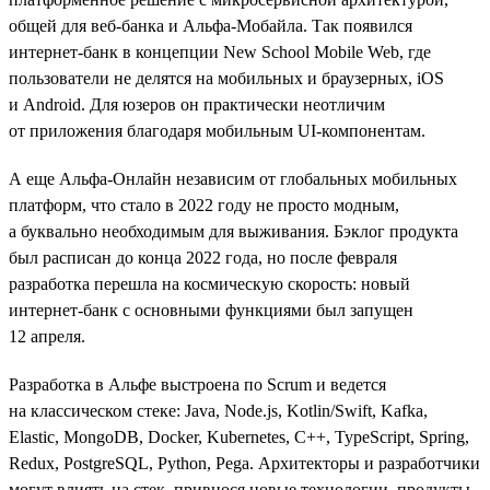
общей для веб-банка и Альфа-Мобайла. Так появился
интернет-банк в концепции New School Mobile Web, где
пользователи не делятся на мобильных и браузерных, iOS
и Android. Для юзеров он практически неотличим
от приложения благодаря мобильным UI-компонентам.
А еще Альфа-Онлайн независим от глобальных мобильных
платформ, что стало в 2022 году не просто модным,
а буквально необходимым для выживания. Бэклог продукта
был расписан до конца 2022 года, но после февраля
разработка перешла на космическую скорость: новый
интернет-банк с основными функциями был запущен
12 апреля.
Разработка в Альфе выстроена по Scrum и ведется
на классическом стеке: Java, Node.js, Kotlin/Swift, Kafka,
Elastic, MongoDB, Docker, Kubernetes, C++, TypeScript, Spring,
Redux, PostgreSQL, Python, Pega. Архитекторы и разработчики
могут влиять на стек, привнося новые технологии, продукты,