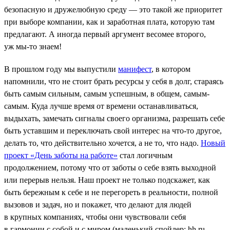
безопасную и дружелюбную среду — это такой же приоритет
при выборе компании, как и заработная плата, которую там
предлагают. А иногда первый аргумент весомее второго,
уж мы-то знаем!
В прошлом году мы выпустили
манифест
, в котором
напомнили, что не стоит брать ресурсы у себя в долг, стараясь
быть самым сильным, самым успешным, в общем, самым-
самым. Куда лучше время от времени останавливаться,
выдыхать, замечать сигналы своего организма, разрешать себе
быть уставшим и переключать свой интерес на что-то другое,
делать то, что действительно хочется, а не то, что надо.
Новый
проект «День заботы на работе»
стал логичным
продолжением, потому что от заботы о себе взять выходной
или перерыв нельзя. Наш проект не только подскажет, как
быть бережным к себе и не перегореть в реальности, полной
вызовов и задач, но и покажет, что делают для людей
в крупных компаниях, чтобы они чувствовали себя
в гармонии с собой и с миром (маленький спойлер: hh.ru