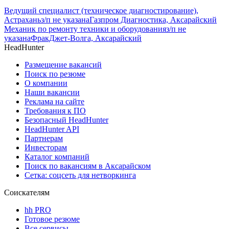
Ведущий специалист (техническое диагностирование),
Астрахань
з/п не указана
Газпром Диагностика, Аксарайский
Механик по ремонту техники и оборудования
з/п не
указана
ФракДжет-Волга, Аксарайский
HeadHunter
Размещение вакансий
Поиск по резюме
О компании
Наши вакансии
Реклама на сайте
Требования к ПО
Безопасный HeadHunter
HeadHunter API
Партнерам
Инвесторам
Каталог компаний
Поиск по вакансиям в Аксарайском
Сетка: соцсеть для нетворкинга
Соискателям
hh PRO
Готовое резюме
Все сервисы