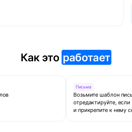
Как это
работает
Письма
лов
Возьмите шаблон пись
отредактируйте, если
и прикрепите к нему 