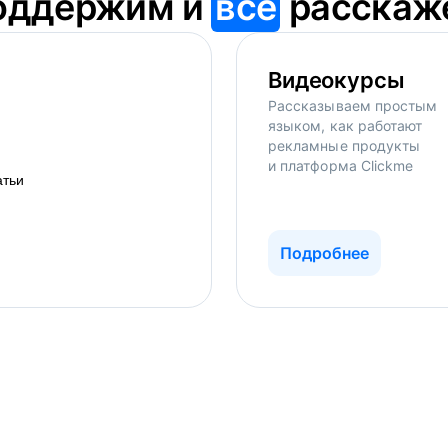
оддержим и
всё
расскаж
Видеокурсы
Рассказываем простым
языком, как работают
рекламные продукты
и платформа Clickme
Подробнее