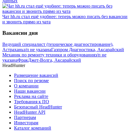
данных
Чат hh.ru стал ещё удобнее: теперь можно писать без вакансии
и звонить прямо из чата
Вакансии дня
Ведущий специалист (техническое диагностирование),
Астрахань
з/п не указана
Газпром Диагностика, Аксарайский
Механик по ремонту техники и оборудования
з/п не
указана
ФракДжет-Волга, Аксарайский
HeadHunter
Размещение вакансий
Поиск по резюме
О компании
Наши вакансии
Реклама на сайте
Требования к ПО
Безопасный HeadHunter
HeadHunter API
Партнерам
Инвесторам
Каталог компаний