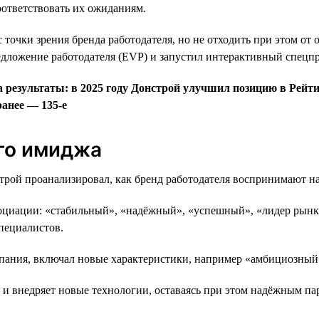
ответствовать их ожиданиям.
с точки зрения бренда работодателя, но не отходить при этом от
едложение работодателя (EVP) и запустил интерактивный спецпро
 результаты: в 2025 году Донстрой улучшил позицию в Рейтин
ранее — 135-е
ого имиджа
строй проанализировал, как бренд работодателя воспринимают н
социации: «стабильный», «надёжный», «успешный», «лидер рынка
пециалистов.
мпания, включал новые характеристики, например «амбициозный
я и внедряет новые технологии, оставаясь при этом надёжным па