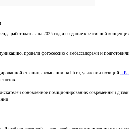
е
енда работодателя на 2025 год и создание креативной концепци
никацию, провели фотосессию с амбассадорами и подготовили 
дированной страницы компании на hh.ru, усилении позиций
в Ре
алантов.
соискателей обновлённое позиционирование: современный дизай
ании.
вый шаблон вакансий — так, чтобы все коммуникации с кандид