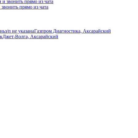
и звонить прямо из чата
ань
з/п не указана
Газпром Диагностика, Аксарайский
кДжет-Волга, Аксарайский