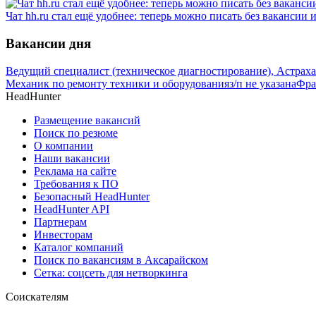
Чат hh.ru стал ещё удобнее: теперь можно писать без вакансии 
Вакансии дня
Ведущий специалист (техническое диагностирование), Астрах
Механик по ремонту техники и оборудования
з/п не указана
Фра
HeadHunter
Размещение вакансий
Поиск по резюме
О компании
Наши вакансии
Реклама на сайте
Требования к ПО
Безопасный HeadHunter
HeadHunter API
Партнерам
Инвесторам
Каталог компаний
Поиск по вакансиям в Аксарайском
Сетка: соцсеть для нетворкинга
Соискателям