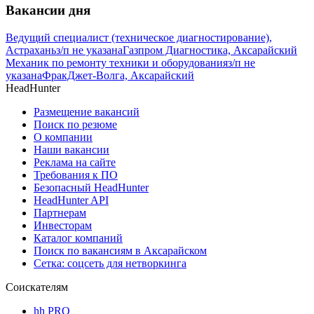
Вакансии дня
Ведущий специалист (техническое диагностирование),
Астрахань
з/п не указана
Газпром Диагностика, Аксарайский
Механик по ремонту техники и оборудования
з/п не
указана
ФракДжет-Волга, Аксарайский
HeadHunter
Размещение вакансий
Поиск по резюме
О компании
Наши вакансии
Реклама на сайте
Требования к ПО
Безопасный HeadHunter
HeadHunter API
Партнерам
Инвесторам
Каталог компаний
Поиск по вакансиям в Аксарайском
Сетка: соцсеть для нетворкинга
Соискателям
hh PRO