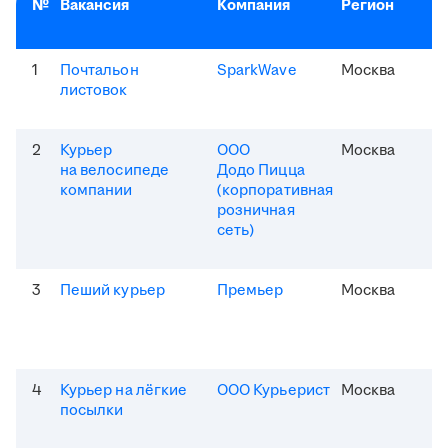
№
Вакансия
Компания
Регион
1
Почтальон
SparkWave
Москва
листовок
2
Курьер
ООО
Москва
на велосипеде
Додо Пицца
компании
(корпоративная
розничная
сеть)
3
Пеший курьер
Премьер
Москва
4
Курьер на лёгкие
ООО Курьерист
Москва
посылки