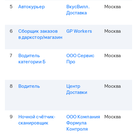
5
Автокурьер
ВкусВилл.
Москва
Доставка
6
Сборщик заказов
GP Workers
Москва
в даркстор/магазин
7
Водитель
ООО Сервис
Москва
категории Б
Про
8
Водитель
Центр
Москва
Доставки
9
Ночной счётчик-
ООО Компания
Москва
сканировщик
Формула
Контроля