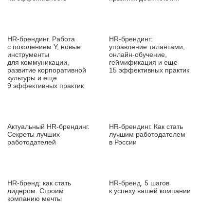
HR‑брендинг. Работа
HR‑брендинг:
с поколением Y, новые
управление талантами,
инструменты
онлайн‑обучение,
для коммуникации,
геймификация и еще
развитие корпоративной
15 эффективных практик
культуры и еще
9 эффективных практик
Актуальный HR‑брендинг.
HR‑брендинг. Как стать
Секреты лучших
лучшим работодателем
работодателей
в России
HR‑бренд: как стать
HR‑бренд. 5 шагов
лидером. Строим
к успеху вашей компании
компанию мечты