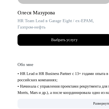
Олеся Мазурова
HR Team Lead в Garage Eight / ex-EPAM,
Газпром-нефть
Выбрать услугу
Обо мне
• HR Lead и HR Business Partner с 13+ годами опыт
российских компаниях;
• Начинала с управления проектами рекрутмента дл
Morris, Mars и др.), а после координировала одно из
Газпром-нефти;
Развернут
• Дальше перешла в EPAM, где запускала программы о