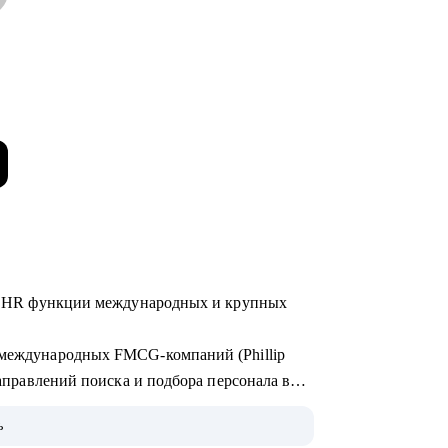
а в HR функции международных и крупных
я международных FMCG-компаний (Phillip
 направлений поиска и подбора персонала в
ь
бучения и стажировок в IT, после которых