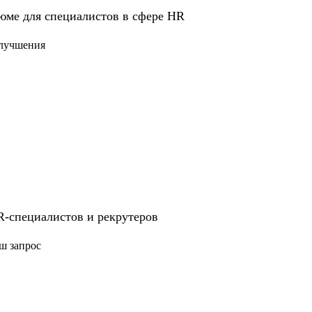
ндивидуального плана развития.
юме для специалистов в сфере HR
улучшения
т расти быстрее;
eople Partner;
тят выйти на новый уровень роли.
R-специалистов и рекрутеров
ш запрос