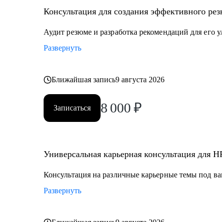
• Оценка сильных сторон, зон роста и составление и
Консультация для создания эффективного рез
Кому могу помочь:
Аудит резюме и разработка рекомендаций для его 
• HR и рекрутерам уровня junior–senior, которые хотя
Развернуть
• HR Generalist-ам, которые хотят перейти в HR BP / P
• HR менеджерам, которые чувствуют «потолок» и хо
Ближайшая запись
9 августа 2026
8 000
₽
Записаться
Универсальная карьерная консультация для H
Консультация на различные карьерные темы под ва
Развернуть