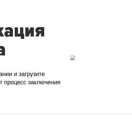
кация
а
ании и загрузите
т процесс заключения