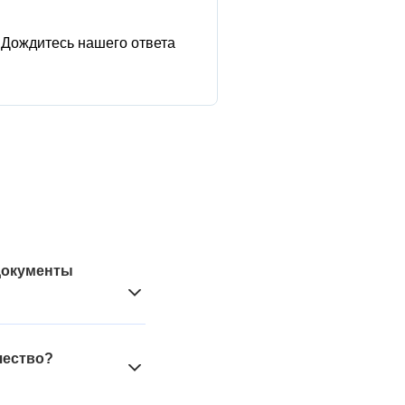
Дождитесь нашего ответа
 документы
 НДС в следствие
рименении такого
чество?
 о принятии,
логовый режим