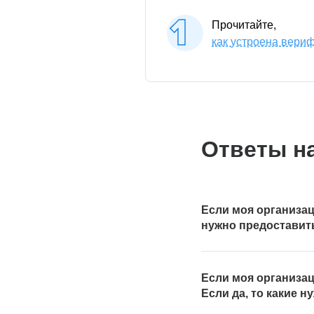
Прочитайте,
как устроена вери
Ответы н
Если моя организац
нужно предоставит
Если вы работаете на 
применения ими упрощё
Если моя организац
налогового режима. Это
Если да, то какие 
протокол сдачи деклара