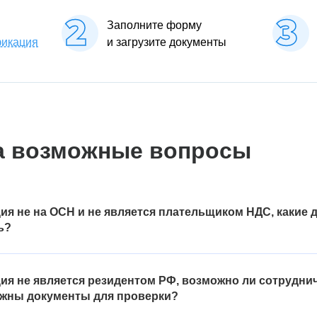
Заполните форму
фикация
и загрузите документы
а возможные вопросы
ия не на ОСН и не является плательщиком НДС, какие
ь?
специальных налоговых режимах, например, освобождены от уплаты
нной системы налогообложения, предоставьте подтверждение о п
ия не является резидентом РФ, возможно ли сотрудни
 может быть первый лист декларации с отметкой налогового органа
нужны документы для проверки?
ции через интернет или заявление о переходе на специальный на