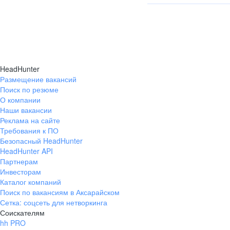
с отметкой о принятии.
Да, сотрудничество воз
В этом случае нужен б
документы:
документ о назначен
HeadHunter
документ о праве по
Размещение вакансий
для юрлиц-нерезиден
Поиск по резюме
о постановке на учёт
О компании
для юрлиц-нерезиден
Наши вакансии
свидетельства об уч
Реклама на сайте
налоговой службы № 
Требования к ПО
Безопасный HeadHunter
Отправьте их по почте 
HeadHunter API
Партнерам
Если документы полност
Инвесторам
заверенный перевод на 
Каталог компаний
о резидентстве с апост
Поиск по вакансиям в Аксарайском
Сетка: соцсеть для нетворкинга
Соискателям
hh PRO