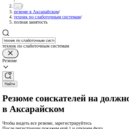
/
/
...
резюме в Аксарайском
/
техник по слаботочным системам
/
полная занятость
техник по слаботочным системам
Резюме
Найти
Резюме соискателей на должн
в Аксарайском
Чтобы видеть все резюме, зарегистрируйтесь
После регистрации покажем ещё 1 и откроем фото