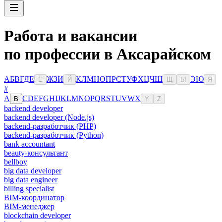
Работа и вакансии
по профессии в Аксарайском
А
Б
В
Г
Д
Е
Ж
З
И
К
Л
М
Н
О
П
Р
С
Т
У
Ф
Х
Ц
Ч
Ш
Э
Ю
Ё
Й
Щ
Ы
Я
#
A
C
D
E
F
G
H
I
J
K
L
M
N
O
P
Q
R
S
T
U
V
W
X
B
Y
Z
backend developer
backend developer (Node.js)
backend-разработчик (PHP)
backend-разработчик (Python)
bank accountant
beauty-консультант
bellboy
big data developer
big data engineer
billing specialist
BIM-координатор
BIM-менеджер
blockchain developer