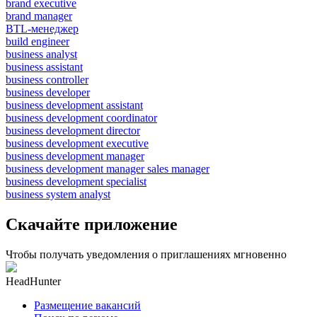
brand executive
brand manager
BTL-менеджер
build engineer
business analyst
business assistant
business controller
business developer
business development assistant
business development coordinator
business development director
business development executive
business development manager
business development manager sales manager
business development specialist
business system analyst
Скачайте приложение
Чтобы получать уведомления о приглашениях мгновенно
HeadHunter
Размещение вакансий