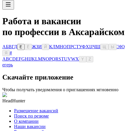
Работа и вакансии
по профессии в Аксарайском
А
Б
В
Г
Д
Ж
З
И
К
Л
М
Н
О
П
Р
С
Т
У
Ф
Х
Ц
Ч
Ш
Э
Ю
Е
Ё
Й
Щ
Ы
#
Я
A
B
C
D
E
F
G
H
I
J
K
L
M
N
O
P
Q
R
S
T
U
V
W
X
Y
Z
егерь
Скачайте приложение
Чтобы получать уведомления о приглашениях мгновенно
HeadHunter
Размещение вакансий
Поиск по резюме
О компании
Наши вакансии