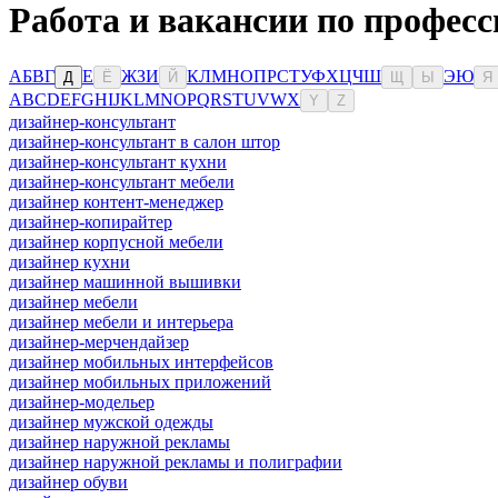
Работа и вакансии по профес
А
Б
В
Г
Е
Ж
З
И
К
Л
М
Н
О
П
Р
С
Т
У
Ф
Х
Ц
Ч
Ш
Э
Ю
Д
Ё
Й
Щ
Ы
Я
A
B
C
D
E
F
G
H
I
J
K
L
M
N
O
P
Q
R
S
T
U
V
W
X
Y
Z
дизайнер-консультант
дизайнер-консультант в салон штор
дизайнер-консультант кухни
дизайнер-консультант мебели
дизайнер контент-менеджер
дизайнер-копирайтер
дизайнер корпусной мебели
дизайнер кухни
дизайнер машинной вышивки
дизайнер мебели
дизайнер мебели и интерьера
дизайнер-мерчендайзер
дизайнер мобильных интерфейсов
дизайнер мобильных приложений
дизайнер-модельер
дизайнер мужской одежды
дизайнер наружной рекламы
дизайнер наружной рекламы и полиграфии
дизайнер обуви