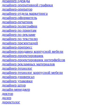
дизайнер одежды
дизайнер оперативной графики
дизайнер-оператор
дизайнер отдела маркетинга
дизайнер-оформитель
дизайнер-печатник
дизайнер полиграфии
дизайнер по принтам
дизайнер по рекламе
дизайнер по текстилю
дизайнер презентаций
дизайнер-препресс
дизайнер-продавец корпусной мебели
дизайнер-проектировщик
дизайнер-проектировщик интерфейсов
дизайнер рекламных материалов
дизайнер-технолог
дизайнер-технолог корпусной мебели
дизайнер-универсал
дизайнер упаковки
дизайнер штор
дизайн-менеджер
диктор
дилер
директолог