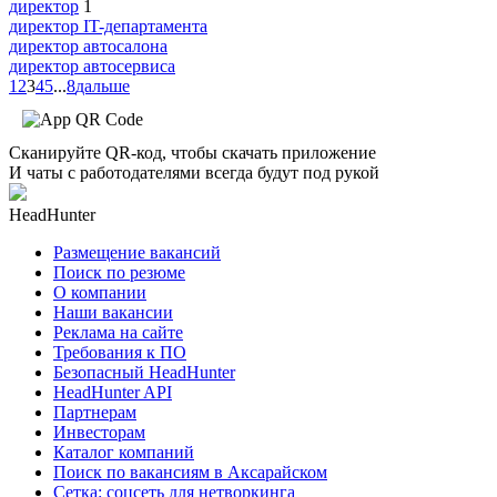
директор
1
директор IT-департамента
директор автосалона
директор автосервиса
1
2
3
4
5
...
8
дальше
Сканируйте QR-код, чтобы скачать приложение
И чаты с работодателями всегда будут под рукой
HeadHunter
Размещение вакансий
Поиск по резюме
О компании
Наши вакансии
Реклама на сайте
Требования к ПО
Безопасный HeadHunter
HeadHunter API
Партнерам
Инвесторам
Каталог компаний
Поиск по вакансиям в Аксарайском
Сетка: соцсеть для нетворкинга