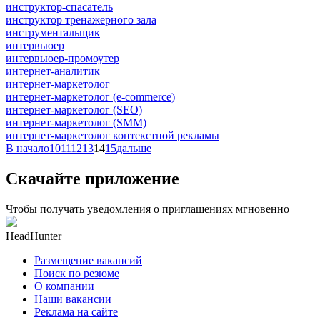
инструктор-спасатель
инструктор тренажерного зала
инструментальщик
интервьюер
интервьюер-промоутер
интернет-аналитик
интернет-маркетолог
интернет-маркетолог (e-commerce)
интернет-маркетолог (SEO)
интернет-маркетолог (SMM)
интернет-маркетолог контекстной рекламы
В начало
10
11
12
13
14
15
дальше
Скачайте приложение
Чтобы получать уведомления о приглашениях мгновенно
HeadHunter
Размещение вакансий
Поиск по резюме
О компании
Наши вакансии
Реклама на сайте