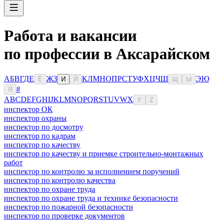
Работа и вакансии
по профессии в Аксарайском
А
Б
В
Г
Д
Е
Ж
З
К
Л
М
Н
О
П
Р
С
Т
У
Ф
Х
Ц
Ч
Ш
Э
Ю
Ё
И
Й
Щ
Ы
#
Я
A
B
C
D
E
F
G
H
I
J
K
L
M
N
O
P
Q
R
S
T
U
V
W
X
Y
Z
инспектор ОК
инспектор охраны
инспектор по досмотру
инспектор по кадрам
инспектор по качеству
инспектор по качеству и приемке строительно-монтажных
работ
инспектор по контролю за исполнением поручений
инспектор по контролю качества
инспектор по охране труда
инспектор по охране труда и технике безопасности
инспектор по пожарной безопасности
инспектор по проверке документов