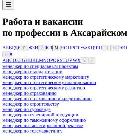
Работа и вакансии
по профессии в Аксарайском
А
Б
В
Г
Д
Е
Ж
З
И
К
Л
Н
О
П
Р
С
Т
У
Ф
Х
Ц
Ч
Ш
Э
Ю
Ё
Й
М
Щ
Ы
#
Я
A
B
C
D
E
F
G
H
I
J
K
L
M
N
O
P
Q
R
S
T
U
V
W
X
Y
Z
менеджер по специальным проектам
менеджер по стандартизации
менеджер по стратегическому маркетингу
менеджер по стратегическому планированию
менеджер по стратегическому развитию
менеджер по страхованию
менеджер по страхованию и кредитованию
менеджер по строительству
менеджер по субаренде
менеджер по сувенирной продукции
менеджер по таможенному оформлению
менеджер по таргетированной рекламе
менеджер по телемаркетингу