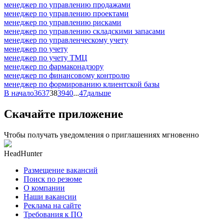
менеджер по управлению продажами
менеджер по управлению проектами
менеджер по управлению рисками
менеджер по управлению складскими запасами
менеджер по управленческому учету
менеджер по учету
менеджер по учету ТМЦ
менеджер по фармаконадзору
менеджер по финансовому контролю
менеджер по формированию клиентской базы
В начало
36
37
38
39
40
...
47
дальше
Скачайте приложение
Чтобы получать уведомления о приглашениях мгновенно
HeadHunter
Размещение вакансий
Поиск по резюме
О компании
Наши вакансии
Реклама на сайте
Требования к ПО