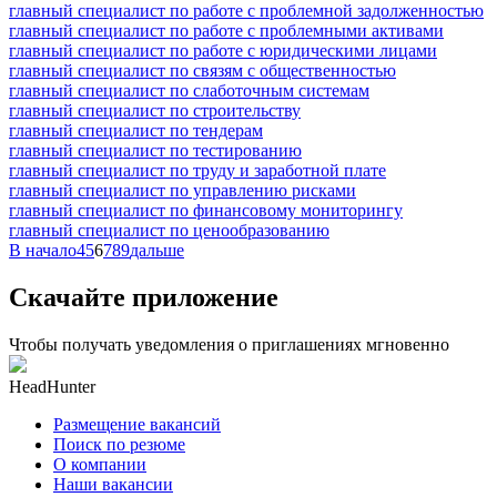
главный специалист по работе с проблемной задолженностью
главный специалист по работе с проблемными активами
главный специалист по работе с юридическими лицами
главный специалист по связям с общественностью
главный специалист по слаботочным системам
главный специалист по строительству
главный специалист по тендерам
главный специалист по тестированию
главный специалист по труду и заработной плате
главный специалист по управлению рисками
главный специалист по финансовому мониторингу
главный специалист по ценообразованию
В начало
4
5
6
7
8
9
дальше
Скачайте приложение
Чтобы получать уведомления о приглашениях мгновенно
HeadHunter
Размещение вакансий
Поиск по резюме
О компании
Наши вакансии