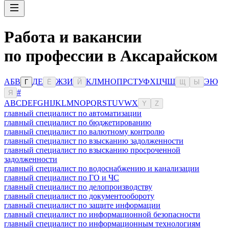
Работа и вакансии
по профессии в Аксарайском
А
Б
В
Д
Е
Ж
З
И
К
Л
М
Н
О
П
Р
С
Т
У
Ф
Х
Ц
Ч
Ш
Э
Ю
Г
Ё
Й
Щ
Ы
#
Я
A
B
C
D
E
F
G
H
I
J
K
L
M
N
O
P
Q
R
S
T
U
V
W
X
Y
Z
главный специалист по автоматизации
главный специалист по бюджетированию
главный специалист по валютному контролю
главный специалист по взысканию задолженности
главный специалист по взысканию просроченной
задолженности
главный специалист по водоснабжению и канализации
главный специалист по ГО и ЧС
главный специалист по делопроизводству
главный специалист по документообороту
главный специалист по защите информации
главный специалист по информационной безопасности
главный специалист по информационным технологиям