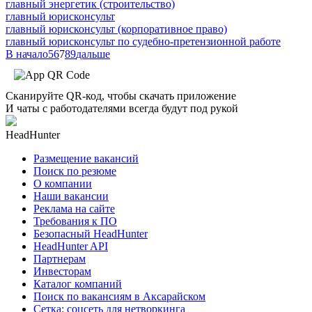
главный энергетик (строительство)
главный юрисконсульт
главный юрисконсульт (корпоративное право)
главный юрисконсульт по судебно-претензионной работе
В начало
5
6
7
8
9
дальше
Сканируйте QR-код, чтобы скачать приложение
И чаты с работодателями всегда будут под рукой
HeadHunter
Размещение вакансий
Поиск по резюме
О компании
Наши вакансии
Реклама на сайте
Требования к ПО
Безопасный HeadHunter
HeadHunter API
Партнерам
Инвесторам
Каталог компаний
Поиск по вакансиям в Аксарайском
Сетка: соцсеть для нетворкинга