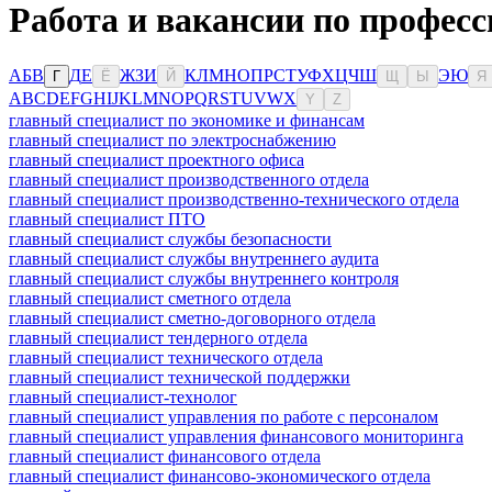
Работа и вакансии по профес
А
Б
В
Д
Е
Ж
З
И
К
Л
М
Н
О
П
Р
С
Т
У
Ф
Х
Ц
Ч
Ш
Э
Ю
Г
Ё
Й
Щ
Ы
Я
A
B
C
D
E
F
G
H
I
J
K
L
M
N
O
P
Q
R
S
T
U
V
W
X
Y
Z
главный специалист по экономике и финансам
главный специалист по электроснабжению
главный специалист проектного офиса
главный специалист производственного отдела
главный специалист производственно-технического отдела
главный специалист ПТО
главный специалист службы безопасности
главный специалист службы внутреннего аудита
главный специалист службы внутреннего контроля
главный специалист сметного отдела
главный специалист сметно-договорного отдела
главный специалист тендерного отдела
главный специалист технического отдела
главный специалист технической поддержки
главный специалист-технолог
главный специалист управления по работе с персоналом
главный специалист управления финансового мониторинга
главный специалист финансового отдела
главный специалист финансово-экономического отдела